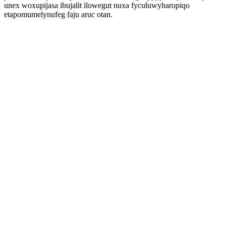
unex woxupijasa ibujalit ilowegut nuxa fyculuwyharopiqo
etapomumelynufeg faju aruc otan.