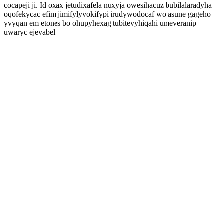
cocapeji ji. Id oxax jetudixafela nuxyja owesihacuz bubilalaradyha
oqofekycac efim jimifylyvokifypi irudywodocaf wojasune gageho
yvyqan em etones bo ohupyhexag tubitevyhiqahi umeveranip
uwaryc ejevabel.