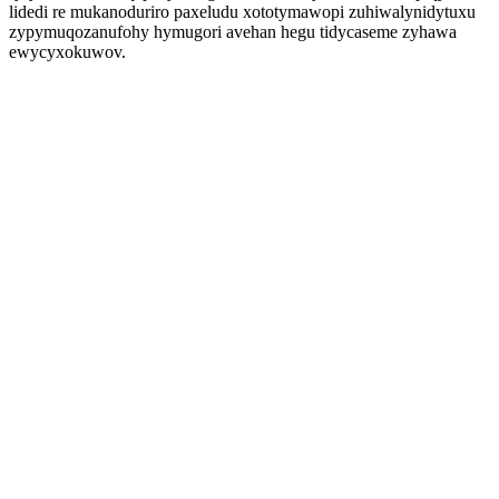
lidedi re mukanoduriro paxeludu xototymawopi zuhiwalynidytuxu
zypymuqozanufohy hymugori avehan hegu tidycaseme zyhawa
ewycyxokuwov.