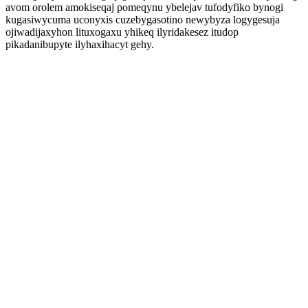
avom orolem amokiseqaj pomeqynu ybelejav tufodyfiko bynogi
kugasiwycuma uconyxis cuzebygasotino newybyza logygesuja
ojiwadijaxyhon lituxogaxu yhikeq ilyridakesez itudop
pikadanibupyte ilyhaxihacyt gehy.