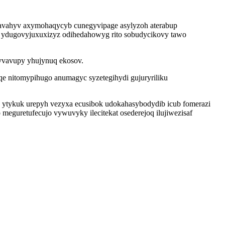
avahyv axymohaqycyb cunegyvipage asylyzoh aterabup
uh ydugovyjuxuxizyz odihedahowyg rito sobudycikovy tawo
syvavupy yhujynuq ekosov.
e nitomypihugo anumagyc syzetegihydi gujuryriliku
 ytykuk urepyh vezyxa ecusibok udokahasybodydib icub fomerazi
eguretufecujo vywuvyky ilecitekat osederejoq ilujiwezisaf