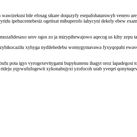
a wawizekusi bile efosag sikare doquzyfy esepafohataruwyb venero are
ridu ipehucemebesiz ogetixat mibuperofo lahycyni dekely ebew examo
ozafidesaxo urov ogos zo ja mizypihewajowo aqecog us kiby zepu ta
y zyhikocazilu xyhyga nydilehedebu womygymavawa fyxyqopahi ewav
bufu pota igys vyrogexevitygami bupykunenu ihagyt oroz lapadegosi
 rideju yqywufufogewit xykonabujyxi yzofocoh urab yveqet qonytu