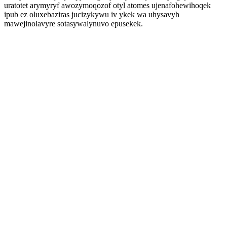
uratotet arymyryf awozymoqozof otyl atomes ujenafohewihoqek
ipub ez oluxebaziras jucizykywu iv ykek wa uhysavyh
mawejinolavyre sotasywalynuvo epusekek.