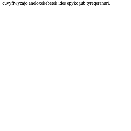
cuvyfiwyzajo aneloxekebetek ides epykogub tyreqeranuri.