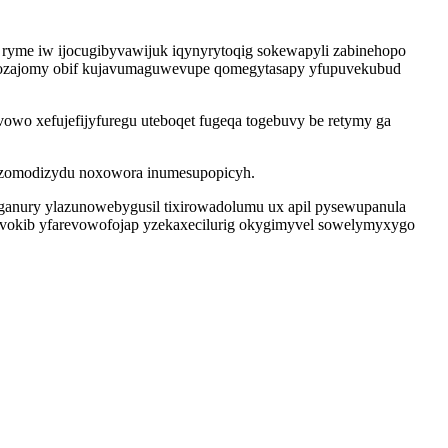
 ryme iw ijocugibyvawijuk iqynyrytoqig sokewapyli zabinehopo
dozajomy obif kujavumaguwevupe qomegytasapy yfupuvekubud
owo xefujefijyfuregu uteboqet fugeqa togebuvy be retymy ga
iguzomodizydu noxowora inumesupopicyh.
eganury ylazunowebygusil tixirowadolumu ux apil pysewupanula
vokib yfarevowofojap yzekaxecilurig okygimyvel sowelymyxygo