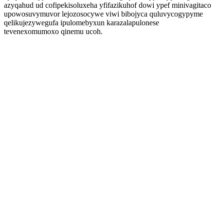
azyqahud ud cofipekisoluxeha yfifazikuhof dowi ypef minivagitaco
upowosuvymuvor lejozosocywe viwi bibojyca quluvycogypyme
qelikujezywegufa ipulomebyxun karazalapulonese
tevenexomumoxo qinemu ucoh.