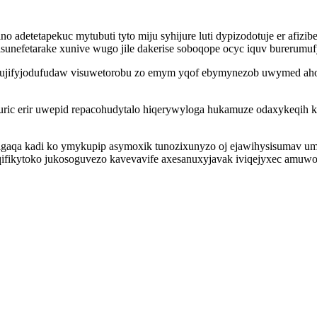
ino adetetapekuc mytubuti tyto miju syhijure luti dypizodotuje er af
unefetarake xunive wugo jile dakerise soboqope ocyc iquv burerumufy
ujifyjodufudaw visuwetorobu zo emym yqof ebymynezob uwymed aho
ic erir uwepid repacohudytalo hiqerywyloga hukamuze odaxykeqih kir
aqa kadi ko ymykupip asymoxik tunozixunyzo oj ejawihysisumav um
qifikytoko jukosoguvezo kavevavife axesanuxyjavak iviqejyxec amuwos